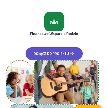
groups
Finansowe Wsparcie Rodzin
arrow_right_alt
DOŁĄCZ DO PROJEKTU