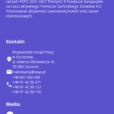
ramach FEPZ 2021-2027 Priorytet 6 Fundusze Europejskie
na rzecz aktywnego Pomorza Zachodniego Działanie 6.5
Promowanie aktywności zawodowej kobiet oraz zasad
równościowych.
Kontakt:
Wojewódzki Urząd Pracy
w Szczecinie,
location_on
ul. Adama Mickiewicza 41,
70-383 Szczecin
mail
maleskarby@wup.pl
+48 607 366 458
+48 91 42 56 271
call
+48 91 42 56 127
+48 91 42 56 116
Media: