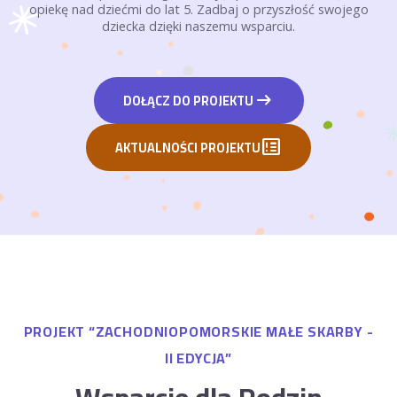
opiekę nad dziećmi do lat 5. Zadbaj o przyszłość swojego
dziecka dzięki naszemu wsparciu.
arrow_right_alt
DOŁĄCZ DO PROJEKTU
breaking_news
AKTUALNOŚCI PROJEKTU
PROJEKT “ZACHODNIOPOMORSKIE MAŁE SKARBY -
II EDYCJA”